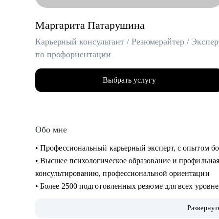
Маргарита Патарушина
Карьерный консультант / Резюмерайтер / Экспер
по профориентации
Выбрать услугу
Обо мне
• Профессиональный карьерный эксперт, с опытом бо
• Высшее психологическое образование и профильная
консультированию, профессиональной ориентации
• Более 2500 подготовленных резюме для всех уровн
для выхода на рынок и успешного прохождения собе
Развернут
• Обширный опыт профориентационной работы, помо