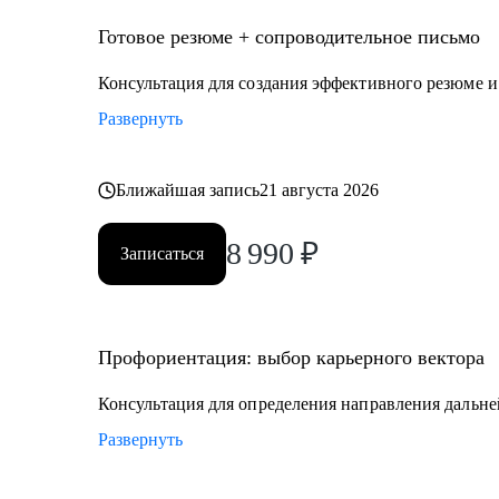
• образование
• управление персоналом
Готовое резюме + сопроводительное письмо
• услуги в beauty-индустрии
Консультация для создания эффективного резюме 
• event-сфера
Развернуть
Ближайшая запись
21 августа 2026
8 990
₽
Записаться
Профориентация: выбор карьерного вектора
Консультация для определения направления дальне
Развернуть