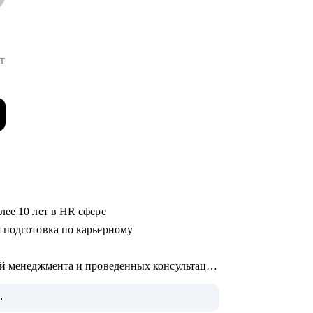
т
лее 10 лет в HR сфере
 подготовка по карьерному
ей менеджмента и проведенных консультаций
седований
ь
щи в смене карьерного вектора, выявления